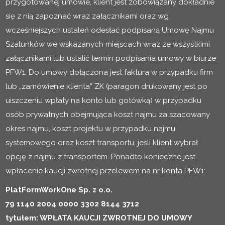
przygotowanej umowie, klient jest zobowiązany dokładnie
się z nią zapoznać wraz załącznikami oraz wg
wcześniejszych ustaleń odesłać podpisaną Umowę Najmu
Szalunków we wskazanych miejscach wraz ze wszystkimi
załącznikami lub ustalić termin podpisania umowy w biurze
PFW1. Do umowy dołączona jest faktura w przypadku firm
lub „zamówienie klienta” ZK (paragon drukowany jest po
uiszczeniu wpłaty na konto lub gotówką) w przypadku
osób prywatnych obejmująca koszt najmu za szacowany
okres najmu, koszt projektu w przypadku najmu
systemowego oraz koszt transportu, jeśli klient wybrał
opcję z najmu z transportem. Ponadto konieczne jest
wpłacenie kaucji zwrotnej przelewem na nr konta PFW1:
PlatFormWorkOne Sp. z o.o.
79 1140 2004 0000 3302 8144 3712
tytułem: WPŁATA KAUCJI ZWROTNEJ DO UMOWY