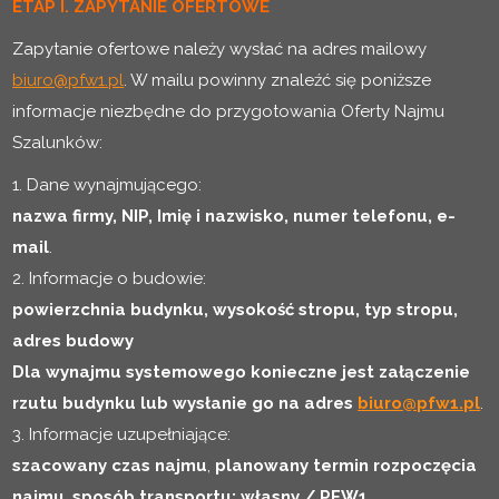
ETAP I. ZAPYTANIE OFERTOWE
Zapytanie ofertowe należy wysłać na adres mailowy
biuro@pfw1.pl
. W mailu powinny znaleźć się poniższe
informacje niezbędne do przygotowania Oferty Najmu
Szalunków:
1. Dane wynajmującego:
nazwa firmy, NIP, Imię i nazwisko, numer telefonu, e-
mail
.
2. Informacje o budowie:
powierzchnia budynku, wysokość stropu, typ stropu,
adres budowy
Dla wynajmu systemowego konieczne jest załączenie
rzutu budynku lub wysłanie go na adres
biuro@pfw1.pl
.
3. Informacje uzupełniające:
szacowany czas najmu
,
planowany termin rozpoczęcia
najmu
,
sposób transportu: własny / PFW1
.